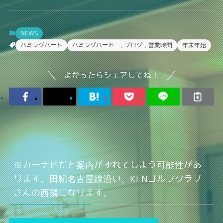
NEWS
ハミングバード
ハミングバード ，ブログ，営業時間
年末年始
よかったらシェアしてね！
※カーナビだと案内がずれてしまう可能性があ
ります。田籾名古屋線沿い、KENゴルフクラブ
さんの西隣になります。