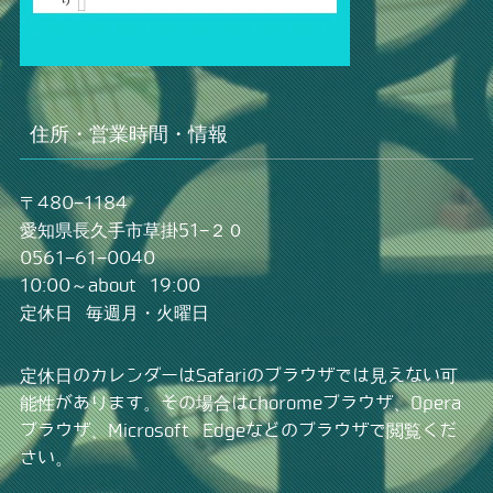
住所・営業時間・情報
〒480−1184
愛知県長久手市草掛51−２０
0561−61−0040
10:00～about 19:00
定休日 毎週月・火曜日
定休日のカレンダーはSafariのブラウザでは見えない可
能性があります。その場合はchoromeブラウザ、Opera
ブラウザ、Microsoft Edgeなどのブラウザで閲覧くだ
さい。