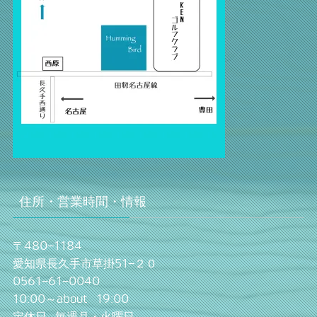
住所・営業時間・情報
〒480−1184
愛知県長久手市草掛51−２０
0561−61−0040
10:00～about 19:00
定休日 毎週月・火曜日